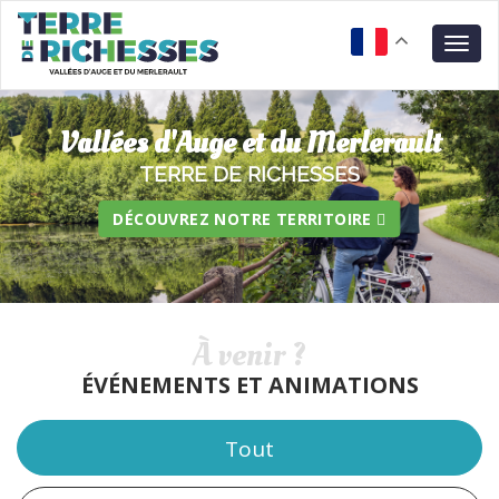
Aller
Panneau de gestion des cookies
au
Togg
contenu
navig
principal
Vallées d'Auge et du Merlerault
TERRE DE RICHESSES
DÉCOUVREZ NOTRE TERRITOIRE
À venir ?
ÉVÉNEMENTS ET ANIMATIONS
Tout