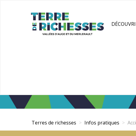
Aller
Panneau de gestion des cookies
au
contenu
DÉCOUVRI
principal
Terres de richesses
Infos pratiques
Accè