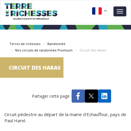
Aller
Panneau de gestion des cookies
au
Togg
contenu
navig
principal
Terres de richesses
Randonnée
Nos circuits de randonnée Premium
Circuit des Haras
CIRCUIT DES HARAS
Partager cette page :
Circuit pédestre au départ de la mairie d'Echauffour, pays de
Paul Harel.