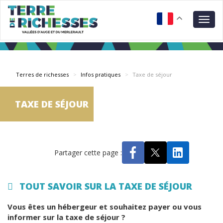
Aller
Panneau de gestion des cookies
au
Togg
contenu
navig
principal
Terres de richesses
Infos pratiques
Taxe de séjour
TAXE DE SÉJOUR
Partager cette page :
TOUT SAVOIR SUR LA TAXE DE SÉJOUR
Vous êtes un hébergeur et souhaitez payer ou vous
informer sur la taxe de séjour ?