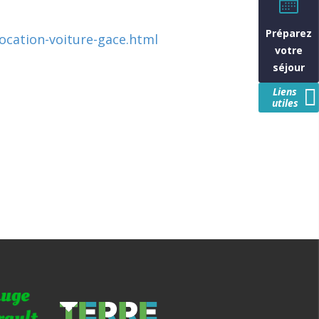
Préparez
location-voiture-gace.html
votre
séjour
Liens
utiles