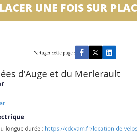
ACER UNE FOIS SUR PLAC
Partager cette page :
lées d’Auge et du Merlerault
ar
ar
ectrique
ou longue durée :
https://cdcvam.fr/location-de-velo