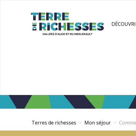
Aller
Panneau de gestion des cookies
au
contenu
DÉCOUVRI
principal
Terres de richesses
Mon séjour
Comment