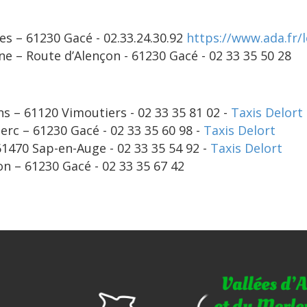
es – 61230 Gacé - 02.33.24.30.92
https://www.ada.fr/
e – Route d’Alençon - 61230 Gacé - 02 33 35 50 28
ns – 61120 Vimoutiers - 02 33 35 81 02 -
Taxis Delort
erc – 61230 Gacé - 02 33 35 60 98 -
Taxis Delort
61470 Sap-en-Auge - 02 33 35 54 92 -
Taxis Delort
ion – 61230 Gacé - 02 33 35 67 42