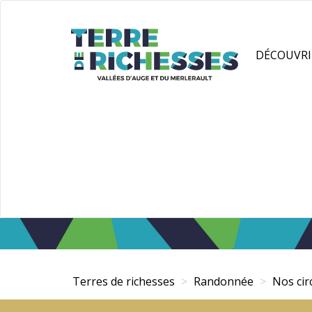
Aller
Panneau de gestion des cookies
au
contenu
DÉCOUVRI
principal
Terres de richesses
Randonnée
Nos ci