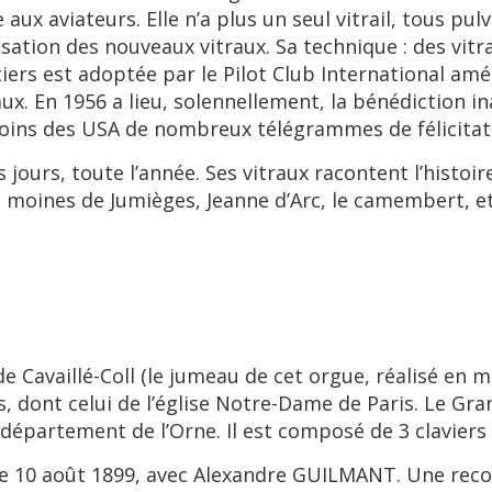
e aux aviateurs. Elle n’a plus un seul vitrail, tous pul
lisation des nouveaux vitraux. Sa technique : des vit
tiers est adoptée par le Pilot Club International am
ux. En 1956 a lieu, solennellement, la bénédiction i
s coins des USA de nombreux télégrammes de félicita
 jours, toute l’année. Ses vitraux racontent l’histoi
s moines de Jumièges, Jeanne d’Arc, le camembert, et
tide Cavaillé-Coll (le jumeau de cet orgue, réalisé e
es, dont celui de l’église Notre-Dame de Paris. Le Gra
département de l’Orne. Il est composé de 3 claviers
u le 10 août 1899, avec Alexandre GUILMANT. Une recon