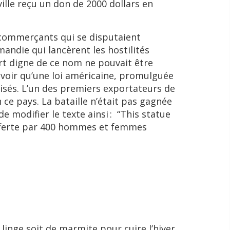
lle reçu un don de 2000 dollars en
es commerçants qui se disputaient
andie qui lancèrent les hostilités
rt digne de ce nom ne pouvait être
avoir qu’une loi américaine, promulguée
urisés. L’un des premiers exportateurs de
 ce pays. La bataille n’était pas gagnée
e modifier le texte ainsi : “This statue
offerte par 400 hommes et femmes
 linge soit de marmite pour cuire l’hiver