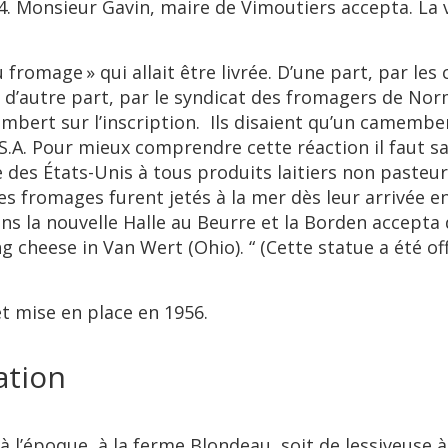
 Monsieur Gavin, maire de Vimoutiers accepta. La vi
 fromage » qui allait être livrée. D’une part, par l
d’autre part, par le syndicat des fromagers de Norm
bert sur l’inscription. Ils disaient qu’un camembe
.A. Pour mieux comprendre cette réaction il faut s
ire des États-Unis à tous produits laitiers non paste
es fromages furent jetés à la mer dès leur arrivée en
ans la nouvelle Halle au Beurre et la Borden accepta d
 cheese in Van Wert (Ohio). “ (Cette statue a été 
et mise en place en 1956.
ation
à l’époque, à la ferme Blondeau, soit de lessiveuse à