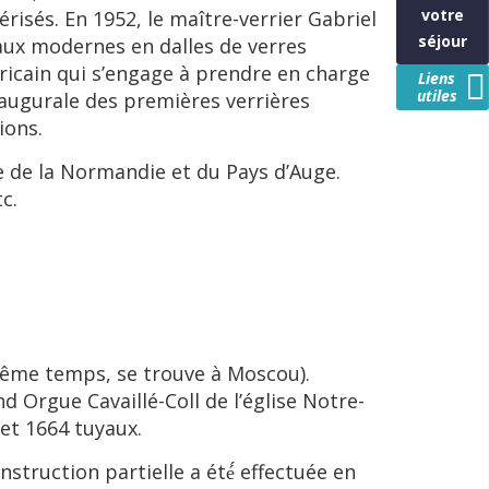
votre
vérisés. En 1952, le maître-verrier Gabriel
séjour
raux modernes en dalles de verres
éricain qui s’engage à prendre en charge
Liens
utiles
naugurale des premières verrières
tions.
re de la Normandie et du Pays d’Auge.
c.
n même temps, se trouve à Moscou).
nd Orgue Cavaillé-Coll de l’église Notre-
 et 1664 tuyaux.
struction partielle a été́ effectuée en