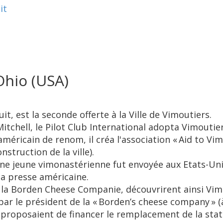
it
Ohio (USA)
it, est la seconde offerte à la Ville de Vimoutiers.
itchell, le Pilot Club International adopta Vimoutie
ricain de renom, il créa l'association « Aid to Vimo
nstruction de la ville).
ne jeune vimonastérienne fut envoyée aux Etats-Unis
la presse américaine.
 la Borden Cheese Companie, découvrirent ainsi Vimou
 par le président de la « Borden’s cheese company » 
proposaient de financer le remplacement de la stat