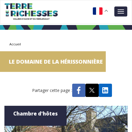
Aller
Panneau de gestion des cookies
au
Togg
contenu
navig
principal
Accueil
LE DOMAINE DE LA HÉRISSONNIÈRE
Partager cette page :
Chambre d'hôtes