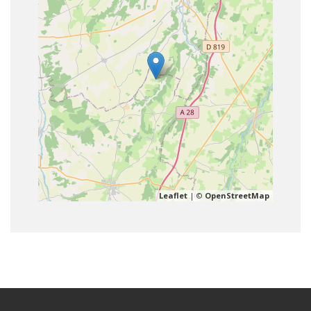
Leaflet
| ©
OpenStreetMap