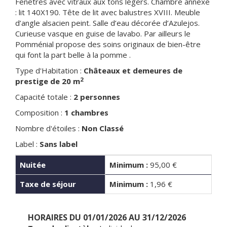
Fenêtres avec vitraux aux tons légers. Chambre annexe
: lit 140X190. Tête de lit avec balustres XVIII. Meuble
d’angle alsacien peint. Salle d’eau décorée d’Azulejos.
Curieuse vasque en guise de lavabo. Par ailleurs le
Pomménial propose des soins originaux de bien-être
qui font la part belle à la pomme .
Type d'Habitation :
Châteaux et demeures de
2
prestige de 20 m
Capacité totale :
2 personnes
Composition :
1 chambres
Nombre d'étoiles :
Non Classé
Label :
Sans label
Nuitée
Minimum :
95,00 €
Taxe de séjour
Minimum :
1,96 €
HORAIRES DU 01/01/2026 AU 31/12/2026