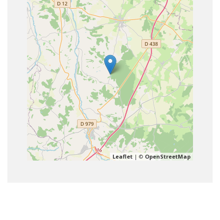
Leaflet
| ©
OpenStreetMap