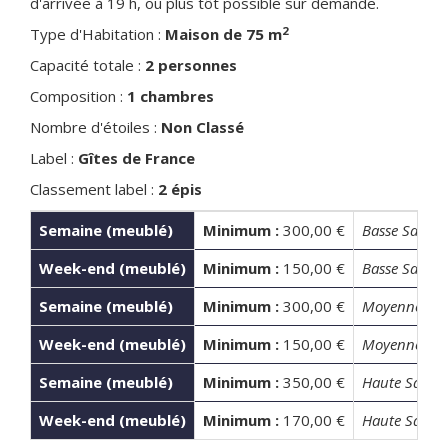
d'arrivée à 19 h, ou plus tôt possible sur demande.
2
Type d'Habitation :
Maison de 75 m
Capacité totale :
2 personnes
Composition :
1 chambres
Nombre d'étoiles :
Non Classé
Label :
Gîtes de France
Classement label :
2 épis
Semaine (meublé)
Minimum :
300,00 €
Basse Saison
Week-end (meublé)
Minimum :
150,00 €
Basse Saison
Semaine (meublé)
Minimum :
300,00 €
Moyenne Sai
Week-end (meublé)
Minimum :
150,00 €
Moyenne Sai
Semaine (meublé)
Minimum :
350,00 €
Haute Saison
Week-end (meublé)
Minimum :
170,00 €
Haute Saison