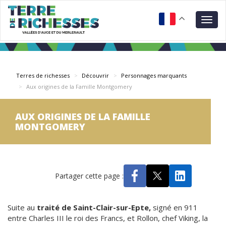
Aller
Panneau de gestion des cookies
au
Togg
contenu
navig
principal
Terres de richesses
Découvrir
Personnages marquants
Aux origines de la Famille Montgomery
AUX ORIGINES DE LA FAMILLE
MONTGOMERY
Partager cette page :
Suite au
traité de Saint-Clair-sur-Epte,
signé en 911
entre Charles III le roi des Francs, et Rollon, chef Viking, la