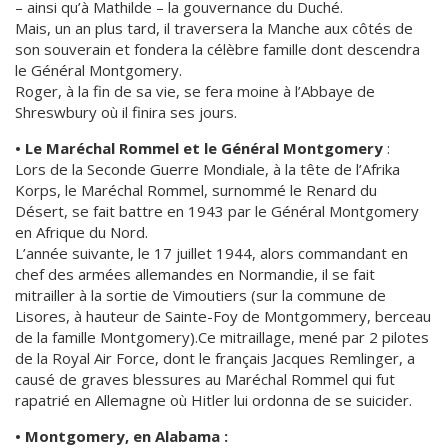
– ainsi qu’à Mathilde – la gouvernance du Duché.
Mais, un an plus tard, il traversera la Manche aux côtés de
son souverain et fondera la célèbre famille dont descendra
le Général Montgomery.
Roger, à la fin de sa vie, se fera moine à l’Abbaye de
Shreswbury où il finira ses jours.
• Le Maréchal Rommel et le Général Montgomery
:
Lors de la Seconde Guerre Mondiale, à la tête de l’Afrika
Korps, le Maréchal Rommel, surnommé le Renard du
Désert, se fait battre en 1943 par le Général Montgomery
en Afrique du Nord.
L’année suivante, le 17 juillet 1944, alors commandant en
chef des armées allemandes en Normandie, il se fait
mitrailler à la sortie de Vimoutiers (sur la commune de
Lisores, à hauteur de Sainte-Foy de Montgommery, berceau
de la famille Montgomery).Ce mitraillage, mené par 2 pilotes
de la Royal Air Force, dont le français Jacques Remlinger, a
causé de graves blessures au Maréchal Rommel qui fut
rapatrié en Allemagne où Hitler lui ordonna de se suicider.
• Montgomery, en Alabama :