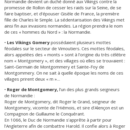
Normandie devient un duché donné aux Vikings contre la
promesse de Rollon de cesser les raids sur la Seine, de se
faire baptiser, et d’épouser Gisèle de France, la première
fille de Charles le Simple. La sédentarisation des Vikings met
ainsi fin aux invasions normandes. La région prendra le nom
de ces « hommes du Nord » : la Normandie.
•
Les Vikings Gomery
possédaient plusieurs mottes
féodales sur le secteur de Vimoutiers. Ces mottes féodales,
alors appelées des « monts » sont à l’origine du très célèbre
nom « Montgomery », et des villages où elles se trouvaient :
Saint-Germain de Montgommery et Sainte-Foy de
Montgommery. On ne sait à quelle époque les noms de ces
villages prirent deux « m »…
•
Roger de Montgomery,
l’un des plus grands seigneurs
de Normandie :
Roger de Montgomery, dit Roger le Grand, seigneur de
Montgomery, vicomte de l’Hiémois, et sire d’Alençon est un
Compagnon de Guillaume le Conquérant.
En 1066, le Duc de Normandie s’apprête à partir pour
l’Angleterre afin de combattre Harold. Il confie alors à Roger