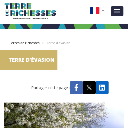
Aller
Panneau de gestion des cookies
au
Togg
contenu
navig
principal
Terres de richesses
Terre d’évasion
TERRE D’ÉVASION
Partager cette page :