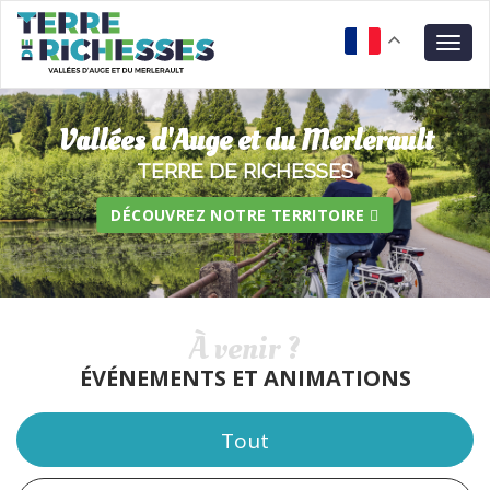
Aller
Panneau de gestion des cookies
au
Togg
contenu
navig
principal
Vallées d'Auge et du Merlerault
TERRE DE RICHESSES
DÉCOUVREZ NOTRE TERRITOIRE
À venir ?
ÉVÉNEMENTS ET ANIMATIONS
Tout