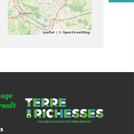
Leaflet
| ©
OpenStreetMap