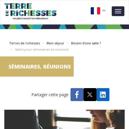
Aller
Panneau de gestion des cookies
au
Togg
contenu
navig
principal
Terres de richesses
Mon séjour
Besoin d'une salle ?
Salles pour séminaires et réunions
SÉMINAIRES, RÉUNIONS
Partager cette page :