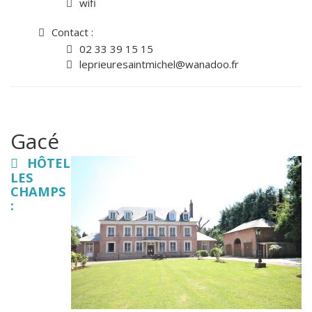
wifi
Contact :
02 33 39 15 15
leprieuresaintmichel@wanadoo.fr
Gacé
HÔTEL
LES
CHAMPS
: