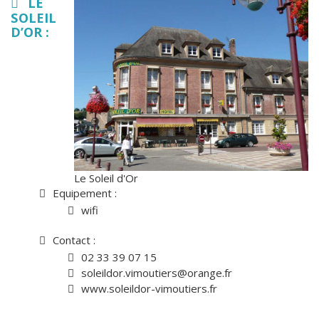
LE
SOLEIL
D’OR :
Le Soleil d'Or
Equipement :
wifi
Contact :
02 33 39 07 15
soleildor.vimoutiers@orange.fr
www.soleildor-vimoutiers.fr