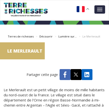
Aller
Panneau de gestion des cookies
au
Togg
contenu
navig
principal
Terres de richesses
Découvrir
Lumière sur...
Le Merlerault
LE MERLERAULT
Partager cette page :
Contenu
Le Merlerault est un petit village de moins de mille habitants
de
du nord-ouest de la France. Le village est situé dans le
la
département de l'Orne en région Basse-Normandie à mi-
page
chemin entre Argentan – l’Aigle et Sées- Gacé, et rattaché à