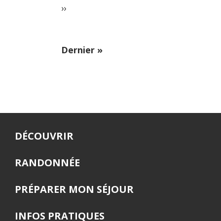
Page
››
suivante
Dernière
Dernier »
page
DÉCOUVRIR
RANDONNÉE
PRÉPARER MON SÉJOUR
INFOS PRATIQUES