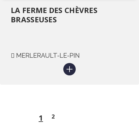
LA FERME DES CHÈVRES
BRASSEUSES
MERLERAULT-LE-PIN
Page
1
Page
2
courante