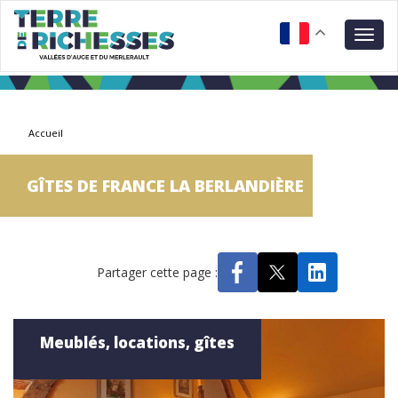
Aller
Panneau de gestion des cookies
au
Togg
contenu
navig
principal
Accueil
GÎTES DE FRANCE LA BERLANDIÈRE
Partager cette page :
Meublés, locations, gîtes