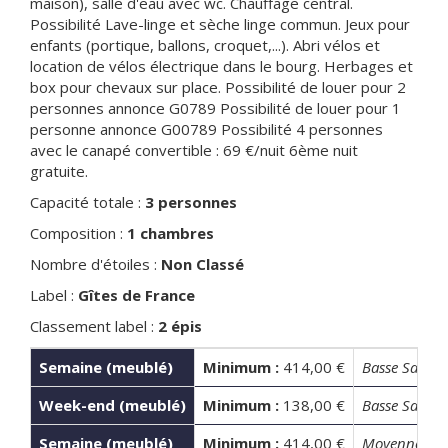
maison), salle d'eau avec wc. Chauffage central.
Possibilité Lave-linge et sèche linge commun. Jeux pour
enfants (portique, ballons, croquet,...). Abri vélos et
location de vélos électrique dans le bourg. Herbages et
box pour chevaux sur place. Possibilité de louer pour 2
personnes annonce G0789 Possibilité de louer pour 1
personne annonce G00789 Possibilité 4 personnes
avec le canapé convertible : 69 €/nuit 6ème nuit
gratuite.
Capacité totale :
3 personnes
Composition :
1 chambres
Nombre d'étoiles :
Non Classé
Label :
Gîtes de France
Classement label :
2 épis
Semaine (meublé)
Minimum :
414,00 €
Basse Saison
Week-end (meublé)
Minimum :
138,00 €
Basse Saison
Semaine (meublé)
Minimum :
414,00 €
Moyenne Sai