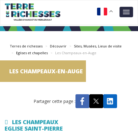
Aller
Panneau de gestion des cookies
au
Togg
contenu
navig
principal
Terres de richesses
Découvrir
Sites, Musées, Lieux de visite
Eglises et chapelles
Les Champeaux-en-Auge
LES CHAMPEAUX-EN-AUGE
Partager cette page :
LES CHAMPEAUX
EGLISE SAINT-PIERRE