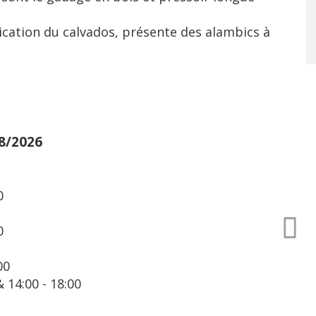
brication du calvados, présente des alambics à
HORAIRES DU 01/09/2026 AU 31/10/2026
Mercredi :
14:00 - 18:00
Jeudi :
14:00 - 18:00
Vendredi :
14:00 - 18:00
Samedi :
14:00 - 18:00
Dimanche :
14:00 - 18:00
Horaires d'ouverture :
14:00 - 18:00
Type de clientèle :
Individuel
Jour(s) de fermeture :
Lundi, Mardi
Ouvert du mercredi au dimanche