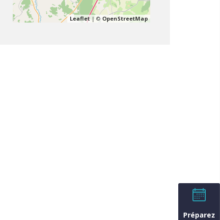
Leaflet
| ©
OpenStreetMap
Préparez