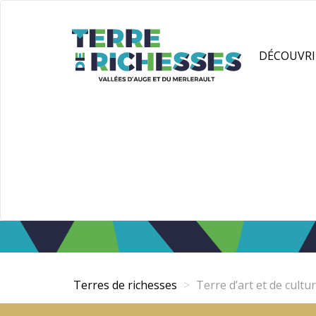
Aller
Panneau de gestion des cookies
au
contenu
DÉCOUVRI
principal
Terres de richesses
Terre d’art et de cultu