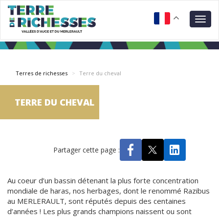
Aller
Panneau de gestion des cookies
au
Togg
contenu
navig
principal
Terres de richesses
Terre du cheval
TERRE DU CHEVAL
Partager cette page :
Au coeur d’un bassin détenant la plus forte concentration
mondiale de haras, nos herbages, dont le renommé Razibus
au MERLERAULT, sont réputés depuis des centaines
d’années ! Les plus grands champions naissent ou sont