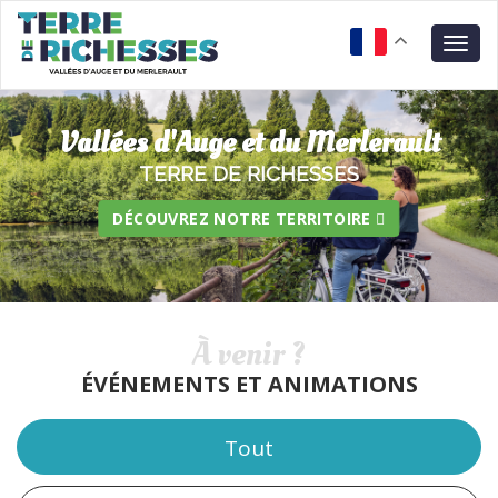
Aller
Panneau de gestion des cookies
au
Togg
contenu
navig
principal
Vallées d'Auge et du Merlerault
TERRE DE RICHESSES
DÉCOUVREZ NOTRE TERRITOIRE
À venir ?
ÉVÉNEMENTS ET ANIMATIONS
Tout