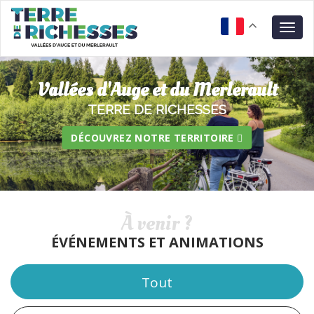
Aller
Panneau de gestion des cookies
au
Togg
contenu
navig
principal
Vallées d'Auge et du Merlerault
TERRE DE RICHESSES
DÉCOUVREZ NOTRE TERRITOIRE
À venir ?
ÉVÉNEMENTS ET ANIMATIONS
Tout