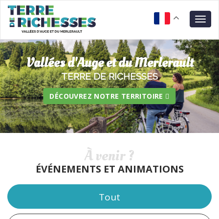
Aller
Panneau de gestion des cookies
au
Togg
contenu
navig
principal
Vallées d'Auge et du Merlerault
TERRE DE RICHESSES
DÉCOUVREZ NOTRE TERRITOIRE
À venir ?
ÉVÉNEMENTS ET ANIMATIONS
Tout